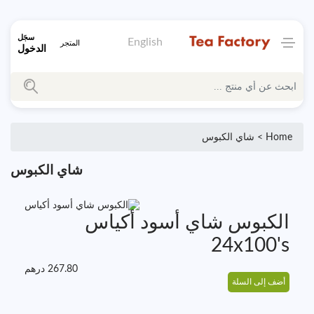
سجَل
English
المتجر
الدخول
Home >
شاي الكبوس
شاي الكبوس
الكبوس شاي أسود أكياس
24x100's
267.80
درهم
أضف إلى السلة