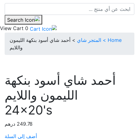
View Cart
0
Home >
المتجر
شاي
> أحمد شاي أسود بنكهة الليمون
واللايم
أحمد شاي أسود بنكهة
الليمون واللايم
24x20's
249.78
درهم
أضف إلى السلة