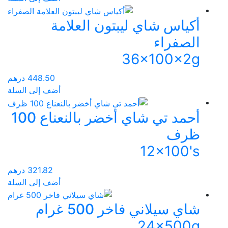
أكياس شاي ليبتون العلامة
الصفراء
36x100x2g
448.50
درهم
أضف إلى السلة
أحمد تي شاي أخضر بالنعناع 100
ظرف
12x100's
321.82
درهم
أضف إلى السلة
شاي سيلاني فاخر 500 غرام
24x500g