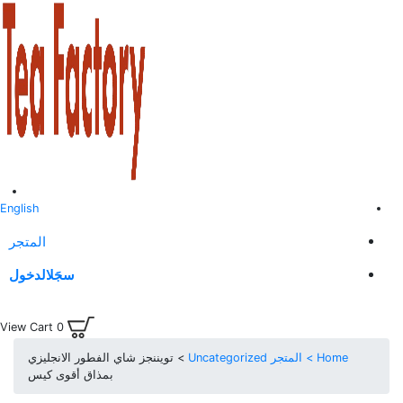
English
المتجر
سجَل
الدخول
View Cart
0
Home >
المتجر
Uncategorized
> تويننجز شاي الفطور الانجليزي
بمذاق أقوى كيس