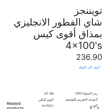
تويننجز
شاي الفطور الانجليزي
بمذاق أقوى كيس
4x100's
236.90
أضف إلى السلة
اشتري الآن
رمز المنتج (SKU)
98-AT
الموعد التقريبي للتوصيل
اليوم التالي
Related
الوزن
4x100's
products