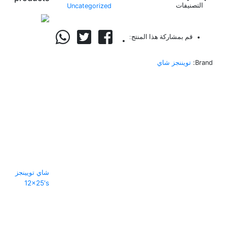
التصنيفات
Uncategorized
قم بمشاركة هذا المنتج:
Brand:
تويننجز شاي
شاي تويينجز ليم
12x25's
أضف