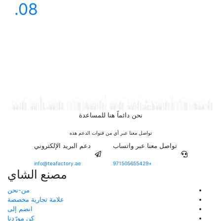
36.08
نحن دائماً هنا للمساعدة
تواصل معنا عبر أي من قنوات الدعم هذه
تواصل معنا عبر واتساب
دعم البريد الإلكتروني
info@teafactory.ae
+971505655429
مصنع الشاي
من-نحن
علامة تجارية مخصصة
انضم إلى
كن مورّدنا