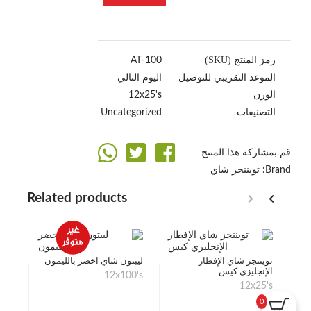
رمز المنتج (SKU)
100-AT
الموعد التقريبي للتوصيل
اليوم التالي
الوزن
12x25's
التصنيفات
Uncategorized
قم بمشاركة هذا المنتج:
Brand:
تويننجز شاي
Related products
تويننجز شاي الإفطار
ليبتون شاي اخضر بالليمون
شاي 
الإنجليزي كيس
أورا
12x100's
00g
12x25's
0