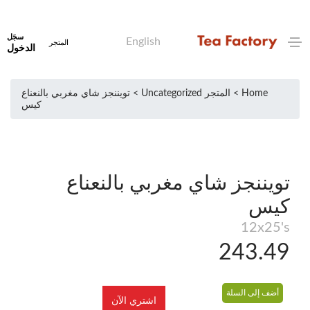
سجَل
English
المتجر
الدخول
Home >
المتجر
Uncategorized
> تويننجز شاي مغربي بالنعناع
كيس
تويننجز شاي مغربي بالنعناع
كيس
12x25's
243.49
أضف إلى السلة
اشتري الآن