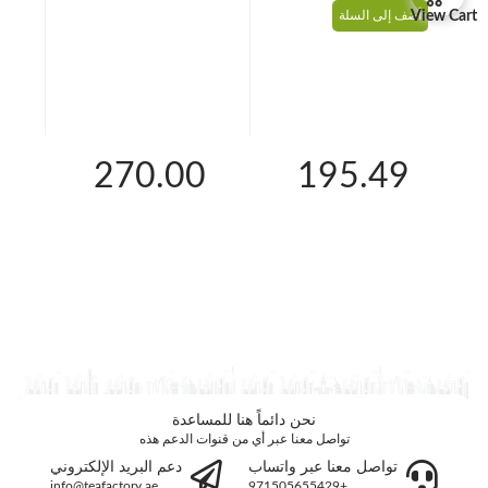
View Cart
أضف إلى السلة
أضف
0
270.00
195.49
نحن دائماً هنا للمساعدة
تواصل معنا عبر أي من قنوات الدعم هذه
تواصل معنا عبر واتساب
دعم البريد الإلكتروني
info@teafactory.ae
+971505655429