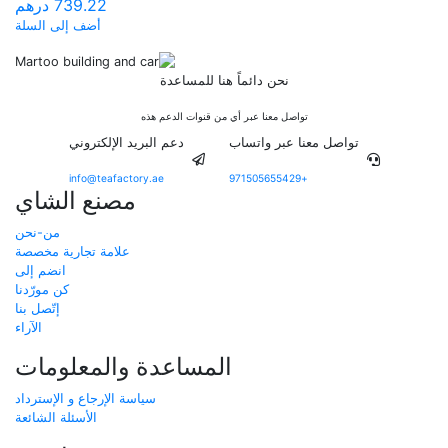
739.22
درهم
أضف إلى السلة
نحن دائماً هنا للمساعدة
تواصل معنا عبر أي من قنوات الدعم هذه
تواصل معنا عبر واتساب
دعم البريد الإلكتروني
info@teafactory.ae
+971505655429
مصنع الشاي
من-نحن
علامة تجارية مخصصة
انضم إلى
كن مورّدنا
إتّصل بنا
الآراء
المساعدة والمعلومات
سياسة الإرجاع و الإسترداد
الأسئلة الشائعة