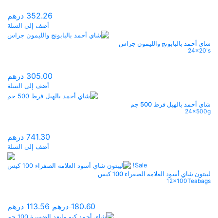
352.26
درهم
أضف إلى السلة
شاي أحمد بالبابونج والليمون جراس
24x20's
305.00
درهم
أضف إلى السلة
شاي أحمد بالهيل فرط 500 جم
24x500g
741.30
درهم
أضف إلى السلة
Sale!
ليبتون شاي أسود العلامه الصفراء 100 كيس
12x100Teabags
nt
Original
180.60
درهم
113.56
درهم
ice
price