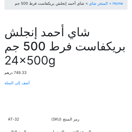
Home >
المتجر
شاي
> شاي أحمد إنجلش بريكفاست فرط 500 جم
شاي أحمد إنجلش
بريكفاست فرط 500 جم
24x500g
749.33
درهم
أضف إلى السلة
اشتري الآن
رمز المنتج (SKU)
32-AT
الموعد التقريبي للتوصيل
اليوم التالي