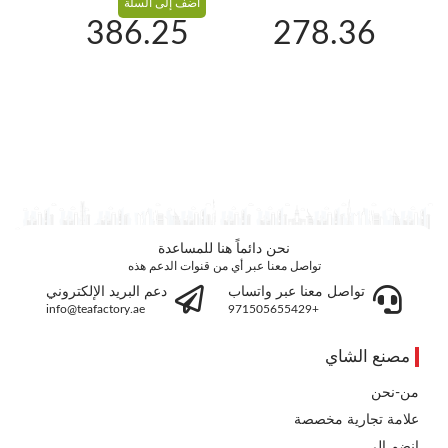
أضف إلى السلة
2
386.25
278.36
نحن دائماً هنا للمساعدة
تواصل معنا عبر أي من قنوات الدعم هذه
تواصل معنا عبر واتساب
دعم البريد الإلكتروني
info@teafactory.ae
+971505655429
مصنع الشاي
من-نحن
علامة تجارية مخصصة
انضم إلى