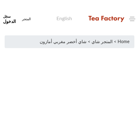
سجَل
English
المتجر
الدخول
Home >
المتجر
شاي
> شاي أخضر مغربي أمازون