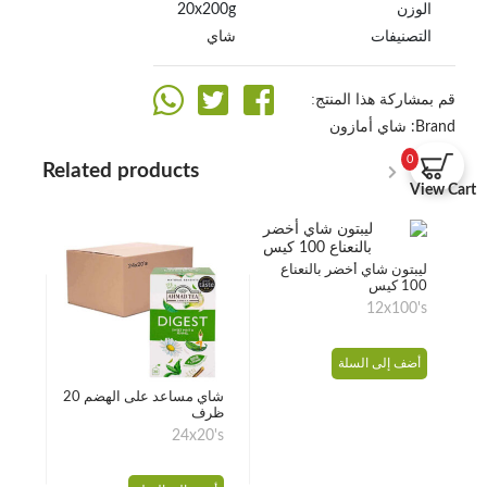
الوزن
20x200g
التصنيفات
شاي
قم بمشاركة هذا المنتج:
Brand:
شاي أمازون
0
Related products
View Cart
ليبتون شاي أخضر بالنعناع
100 كيس
جم
00g
12x100's
أضف إلى السلة
أضف
شاي مساعد على الهضم 20
ظرف
24x20's