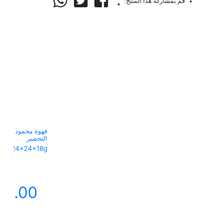
قم بمشاركة هذا المنتج:
التحضير
24x24x18g
أضف
84.00