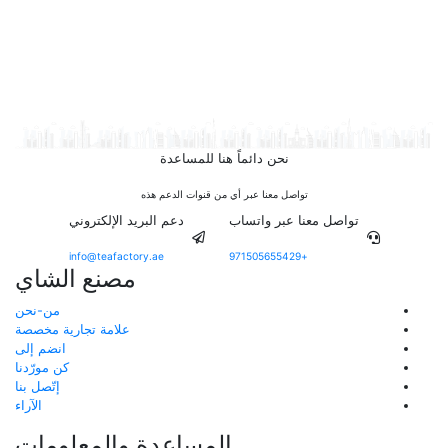
نحن دائماً هنا للمساعدة
تواصل معنا عبر أي من قنوات الدعم هذه
تواصل معنا عبر واتساب
دعم البريد الإلكتروني
info@teafactory.ae
+971505655429
مصنع الشاي
من-نحن
علامة تجارية مخصصة
انضم إلى
كن مورّدنا
إتّصل بنا
الآراء
المساعدة والمعلومات