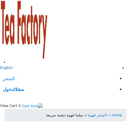
English
المتجر
سجَل
الدخول
View Cart
0
Home >
المتجر
قهوة
> ميليتا قهوة ذهبية سريعة