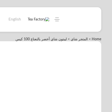
English
Home >
المتجر
شاي
> ليبتون شاي أخضر بالنعناع 100 كيس