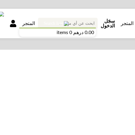
سجَل
المتجر
المتجر
الدخول
0.00 درهم
0 items