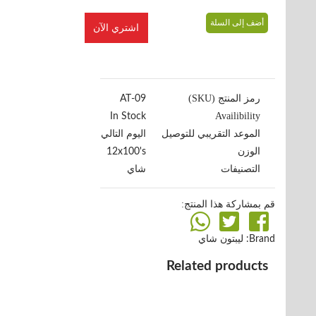
أضف إلى السلة
اشتري الآن
رمز المنتج (SKU)
09-AT
Availibility
In Stock
الموعد التقريبي للتوصيل
اليوم التالي
الوزن
12x100's
التصنيفات
شاي
قم بمشاركة هذا المنتج:
Brand:
ليبتون شاي
Related products
شاي ليبتون بالأعشاب يانسون
16x20's